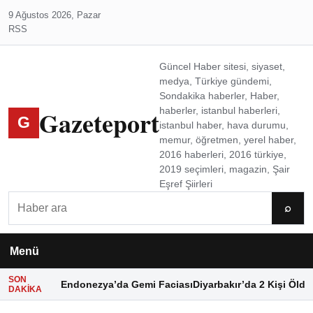
9 Ağustos 2026, Pazar
RSS
Güncel Haber sitesi, siyaset,
medya, Türkiye gündemi,
Sondakika haberler, Haber,
Gazeteport
haberler, istanbul haberleri,
G
istanbul haber, hava durumu,
memur, öğretmen, yerel haber,
2016 haberleri, 2016 türkiye,
2019 seçimleri, magazin, Şair
Eşref Şiirleri
Ara
⌕
Menü
SON
Endonezya’da Gemi Faciası
Diyarbakır’da 2 Kişi Öldü
DAKIKA