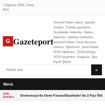
7 Ağustos 2026, Cuma
RSS
Güncel Haber sitesi, siyaset,
medya, Türkiye gündemi,
Sondakika haberler, Haber,
Gazeteport
haberler, istanbul haberleri,
G
istanbul haber, hava durumu,
memur, öğretmen, yerel haber,
2016 haberleri, 2016 türkiye,
2019 seçimleri, magazin, Şair
Eşref Şiirleri
Ara
⌕
Menü
SON
Endonezya’da Gemi Faciası
Diyarbakır’da 2 Kişi Öldü
DAKIKA