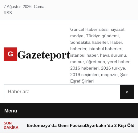
7 Ağustos 2026, Cuma
RSS
Güncel Haber sitesi, siyaset,
medya, Türkiye gündemi,
Sondakika haberler, Haber,
Gazeteport
haberler, istanbul haberleri,
G
istanbul haber, hava durumu,
memur, öğretmen, yerel haber,
2016 haberleri, 2016 türkiye,
2019 seçimleri, magazin, Şair
Eşref Şiirleri
Ara
⌕
Menü
SON
Endonezya’da Gemi Faciası
Diyarbakır’da 2 Kişi Öldü
DAKIKA