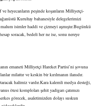
 ve heyecanların peşinde koşanların Milliyetçi-
lağanüstü Kurultay bahanesiyle delegelerimizi
an malum isimler haddi ve çizmeyi aşmıştır.Bugünkü
hesap soracak, bedeli her ne ise, sonu nereye
danın emaneti Milliyetçi Hareket Partisi’ni şovuna
anlar milattır ve keskin bir kırılmanın ilanıdır.
taracak halimiz vardır.Kara kalemli medya desteği,
anus ötesi komploları şehit yadigarı çatımızı
erkes görecek, asaletimizden dolayı suskun
p gideceklerdir.