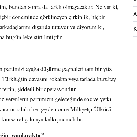
m, bundan sonra da farklı olmayacaktır. Ne var ki,
A
içbir döneminde görülmeyen çirkinlik, hiçbir
 arkadaşlarımı dışarıda tutuyor ve diyorum ki,
K
ğına bugün leke sürülmüştür.
 partimizi ayağa düşürme gayretleri tam bir yüz
. Türklüğün davasını sokakta veya tarlada kurultay
ertip, şiddetli bir operasyondur.
z verenlerin partimizin geleceğinde söz ve yetki
kararın sahibi her şeyden önce Milliyetçi-Ülkücü
 kimse rol çalmaya kalkışmamalıdır.
eğini yapılacaktır”