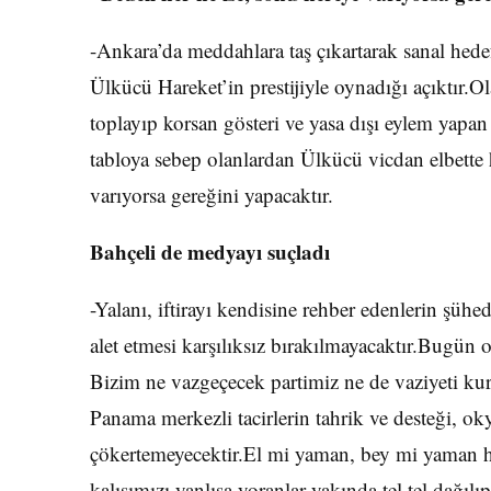
-Ankara’da meddahlara taş çıkartarak sanal hedef
Ülkücü Hareket’in prestijiyle oynadığı açıktır.O
toplayıp korsan gösteri ve yasa dışı eylem yap
tabloya sebep olanlardan Ülkücü vicdan elbette 
varıyorsa gereğini yapacaktır.
Bahçeli de medyayı suçladı
-Yalanı, iftirayı kendisine rehber edenlerin şühe
alet etmesi karşılıksız bırakılmayacaktır.Bugün ol
Bizim ne vazgeçecek partimiz ne de vaziyeti kur
Panama merkezli tacirlerin tahrik ve desteği, oky
çökertemeyecektir.El mi yaman, bey mi yaman h
kalışımızı yanlışa yoranlar yakında tel tel dağılı