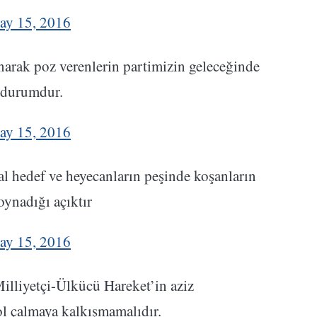
ay 15, 2016
narak poz verenlerin partimizin geleceğinde
r durumdur.
ay 15, 2016
al hedef ve heyecanların peşinde koşanların
oynadığı açıktır
ay 15, 2016
Milliyetçi-Ülkücü Hareket’in aziz
l çalmaya kalkışmamalıdır.