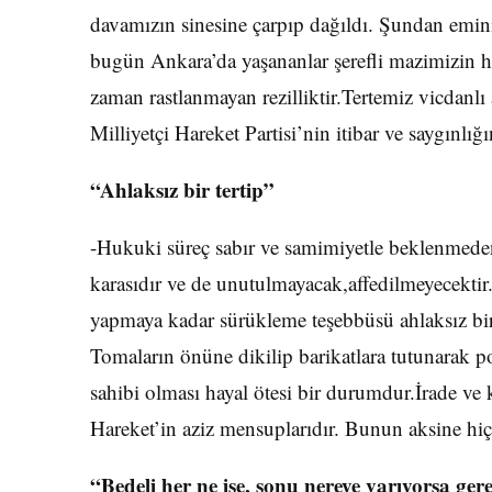
davamızın sinesine çarpıp dağıldı. Şundan emini
bugün Ankara’da yaşananlar şerefli mazimizin h
zaman rastlanmayan rezilliktir.Tertemiz vicdanlı
Milliyetçi Hareket Partisi’nin itibar ve saygınlı
“Ahlaksız bir tertip”
-Hukuki süreç sabır ve samimiyetle beklenmeden
karasıdır ve de unutulmayacak,affedilmeyecektir
yapmaya kadar sürükleme teşebbüsü ahlaksız bir t
Tomaların önüne dikilip barikatlara tutunarak po
sahibi olması hayal ötesi bir durumdur.İrade ve 
Hareket’in aziz mensuplarıdır. Bunun aksine hiç
“Bedeli her ne ise, sonu nereye varıyorsa ger