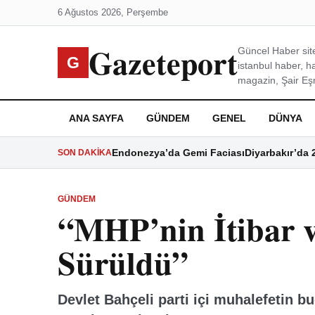
6 Ağustos 2026, Perşembe
Gazeteport
Güncel Haber site
G
istanbul haber, h
magazin, Şair Eşre
ANA SAYFA
GÜNDEM
GENEL
DÜNYA
Endonezya’da Gemi Faciası
Diyarbakır’da 
SON DAKIKA
GÜNDEM
“MHP’nin İtibar v
Sürüldü”
Devlet Bahçeli parti içi muhalefetin b