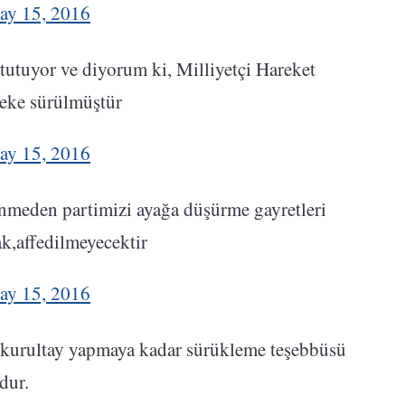
ay 15, 2016
 tutuyor ve diyorum ki, Milliyetçi Hareket
 leke sürülmüştür
ay 15, 2016
nmeden partimizi ayağa düşürme gayretleri
k,affedilmeyecektir
ay 15, 2016
a kurultay yapmaya kadar sürükleme teşebbüsü
dur.