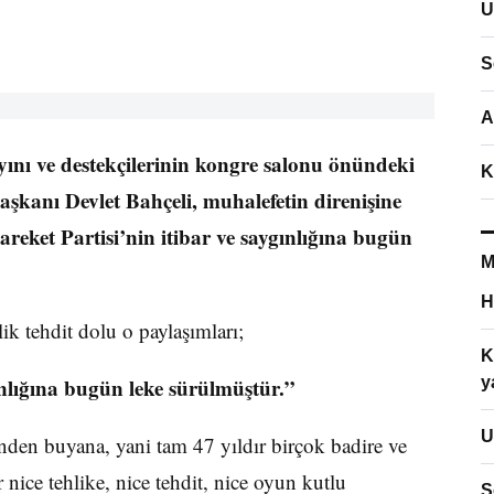
U
S
A
nı ve destekçilerinin kongre salonu önündeki
K
Başkanı Devlet Bahçeli, muhalefetin direnişine
Hareket Partisi’nin itibar ve saygınlığına bugün
M
H
lik tehdit dolu o paylaşımları;
K
gınlığına bugün leke sürülmüştür.”
y
U
inden buyana, yani tam 47 yıldır birçok badire ve
 nice tehlike, nice tehdit, nice oyun kutlu
S