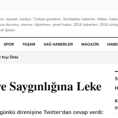
si, siyaset, medya, Türkiye gündemi, Sondakika haberler, Haber, haberl
ava durumu, memur, öğretmen, yerel haber, 2016 haberleri, 2016 türkiy
f Şiirleri
SPOR
YAŞAM
SAĞ HABERLER
MAGAZIN
HABE
2 Kişi Öldü
S
e Saygınlığına Leke
H
K
y
ugünkü direnişine Twitter'dan cevap verdi: