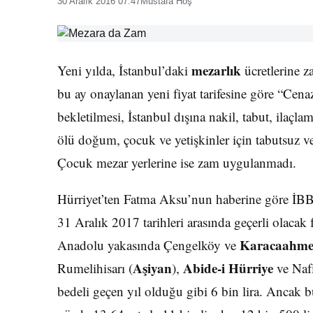
30 Aralık 2016 07:47
Mustafa Hoş
mezarlık
Yeni yılda, İstanbul’daki
ücretlerine z
bu ay onaylanan yeni fiyat tarifesine göre “Cena
bekletilmesi, İstanbul dışına nakil, tabut, ilaçlam
ölü doğum, çocuk ve yetişkinler için tabutsuz ve 
Çocuk mezar yerlerine ise zam uygulanmadı.
Hürriyet’ten Fatma Aksu’nun haberine göre İB
31 Aralık 2017 tarihleri arasında geçerli olacak fi
Karacaahme
Anadolu yakasında Çengelköy ve
Aşiyan
Abide-i Hürriye
Rumelihisarı (
),
ve Nafi
bedeli geçen yıl olduğu gibi 6 bin lira. Ancak 