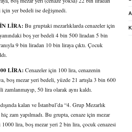
raya, boş mezar yeri (cenaze yoksa) 22 bin liradan
i için yer bedeli ise değişmedi.
A
İN LİRA:
Bu gruptaki mezarlıklarda cenazeler için
K
yanındaki boş yer bedeli 4 bin 500 liradan 5 bin
oranıyla 9 bin liradan 10 bin liraya çıktı. Çocuk
ldı.
0 LİRA:
Cenazeler için 100 lira, cenazenin
ya, boş mezar yeri bedeli, yüzde 21 artışla 3 bin 600
eli zamlanmayıp, 50 lira olarak aynı kaldı.
dışında kalan ve İstanbul’da “4. Grup Mezarlık
 hiç zam yapılmadı. Bu grupta, cenaze için mezar
 1000 lira, boş mezar yeri 2 bin lira, çocuk cenazesi