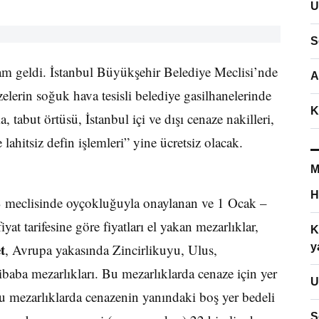
U
S
am geldi. İstanbul Büyükşehir Belediye Meclisi’nde
A
zelerin soğuk hava tesisli belediye gasilhanelerinde
K
a, tabut örtüsü, İstanbul içi ve dışı cenaze nakilleri,
lahitsiz defin işlemleri” yine ücretsiz olacak.
M
H
B meclisinde oyçokluğuyla onaylanan ve 1 Ocak –
yat tarifesine göre fiyatları el yakan mezarlıklar,
K
t
, Avrupa yakasında Zincirlikuyu, Ulus,
y
baba mezarlıkları. Bu mezarlıklarda cenaze için yer
U
bu mezarlıklarda cenazenin yanındaki boş yer bedeli
S