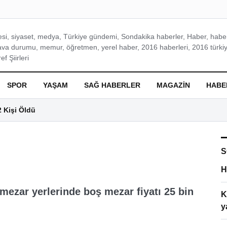
si, siyaset, medya, Türkiye gündemi, Sondakika haberler, Haber, haberl
ava durumu, memur, öğretmen, yerel haber, 2016 haberleri, 2016 türkiy
f Şiirleri
SPOR
YAŞAM
SAĞ HABERLER
MAGAZIN
HABE
2 Kişi Öldü
S
H
 mezar yerlerinde boş mezar fiyatı 25 bin
K
y