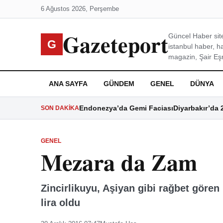
6 Ağustos 2026, Perşembe
Gazeteport
Güncel Haber site
G
istanbul haber, h
magazin, Şair Eşre
ANA SAYFA
GÜNDEM
GENEL
DÜNYA
Endonezya’da Gemi Faciası
Diyarbakır’da 
SON DAKIKA
GENEL
Mezara da Zam
Zincirlikuyu, Aşiyan gibi rağbet gören
lira oldu