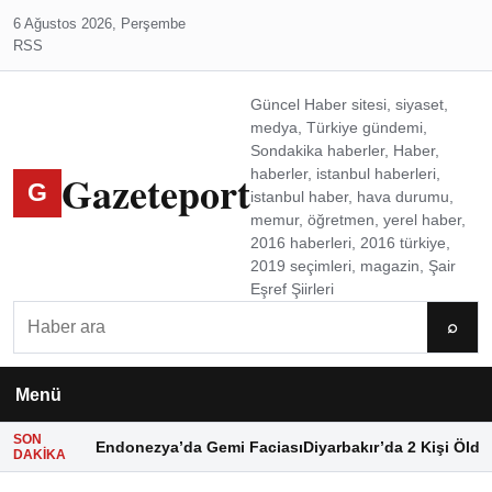
6 Ağustos 2026, Perşembe
RSS
Güncel Haber sitesi, siyaset,
medya, Türkiye gündemi,
Sondakika haberler, Haber,
Gazeteport
haberler, istanbul haberleri,
G
istanbul haber, hava durumu,
memur, öğretmen, yerel haber,
2016 haberleri, 2016 türkiye,
2019 seçimleri, magazin, Şair
Eşref Şiirleri
Ara
⌕
Menü
SON
Endonezya’da Gemi Faciası
Diyarbakır’da 2 Kişi Öldü
DAKIKA