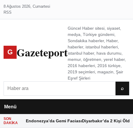
8 Ağustos 2026, Cumartesi
RSS
Güncel Haber sitesi, siyaset,
medya, Türkiye gündemi,
Sondakika haberler, Haber,
Gazeteport
haberler, istanbul haberleri,
G
istanbul haber, hava durumu,
memur, öğretmen, yerel haber,
2016 haberleri, 2016 türkiye,
2019 seçimleri, magazin, Şair
Eşref Şiirleri
Ara
⌕
Menü
SON
Endonezya’da Gemi Faciası
Diyarbakır’da 2 Kişi Öldü
DAKIKA