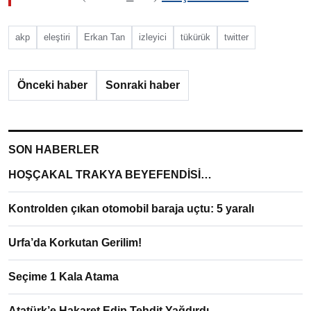
akp
eleştiri
Erkan Tan
izleyici
tükürük
twitter
Önceki haber
Sonraki haber
SON HABERLER
HOŞÇAKAL TRAKYA BEYEFENDİSİ…
Kontrolden çıkan otomobil baraja uçtu: 5 yaralı
Urfa’da Korkutan Gerilim!
Seçime 1 Kala Atama
Atatürk’e Hakaret Edip Tehdit Yağdırdı