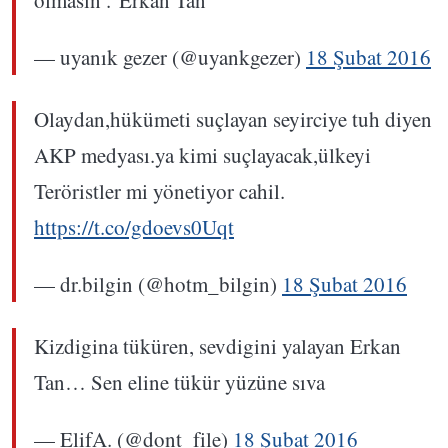
olmasın .”Erkan Tan”
— uyanık gezer (@uyankgezer)
18 Şubat 2016
Olaydan,hükümeti suçlayan seyirciye tuh diyen
AKP medyası.ya kimi suçlayacak,ülkeyi
Teröristler mi yönetiyor cahil.
https://t.co/gdoevs0Uqt
— dr.bilgin (@hotm_bilgin)
18 Şubat 2016
Kizdigina tüküren, sevdigini yalayan Erkan
Tan… Sen eline tükür yüzüne sıva
— ElifA. (@dont_file)
18 Şubat 2016