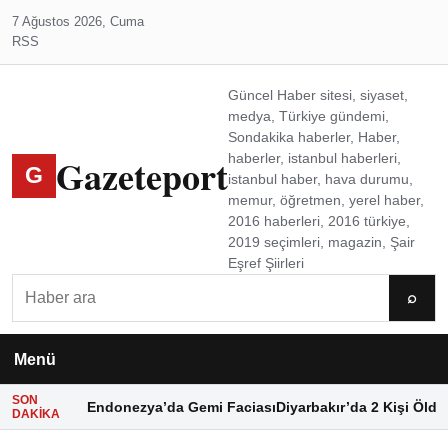
7 Ağustos 2026, Cuma
RSS
Güncel Haber sitesi, siyaset,
medya, Türkiye gündemi,
Sondakika haberler, Haber,
Gazeteport
haberler, istanbul haberleri,
G
istanbul haber, hava durumu,
memur, öğretmen, yerel haber,
2016 haberleri, 2016 türkiye,
2019 seçimleri, magazin, Şair
Eşref Şiirleri
Ara
⌕
Menü
SON
Endonezya’da Gemi Faciası
Diyarbakır’da 2 Kişi Öldü
DAKIKA