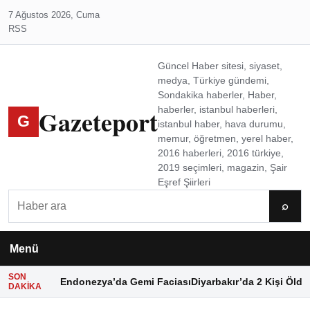
7 Ağustos 2026, Cuma
RSS
Güncel Haber sitesi, siyaset,
medya, Türkiye gündemi,
Sondakika haberler, Haber,
Gazeteport
haberler, istanbul haberleri,
G
istanbul haber, hava durumu,
memur, öğretmen, yerel haber,
2016 haberleri, 2016 türkiye,
2019 seçimleri, magazin, Şair
Eşref Şiirleri
Ara
⌕
Menü
SON
Endonezya’da Gemi Faciası
Diyarbakır’da 2 Kişi Öldü
DAKIKA