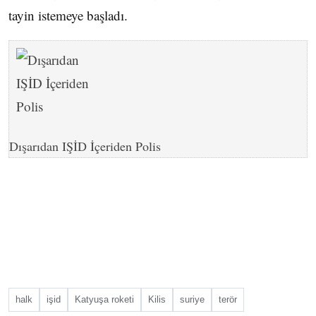
tayin istemeye başladı.
Dışarıdan IŞİD İçeriden Polis
halk
işid
Katyuşa roketi
Kilis
suriye
terör