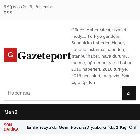
6 Ağustos 2026, Perşembe
RSS
Güncel Haber sitesi, siyaset,
medya, Türkiye gündemi,
Sondakika haberler, Haber,
Gazeteport
haberler, istanbul haberleri,
G
istanbul haber, hava durumu,
memur, öğretmen, yerel haber,
2016 haberleri, 2016 türkiye,
2019 seçimleri, magazin, Şair
Eşref Şiirleri
Ara
⌕
Menü
SON
Endonezya’da Gemi Faciası
Diyarbakır’da 2 Kişi Öldü
DAKIKA