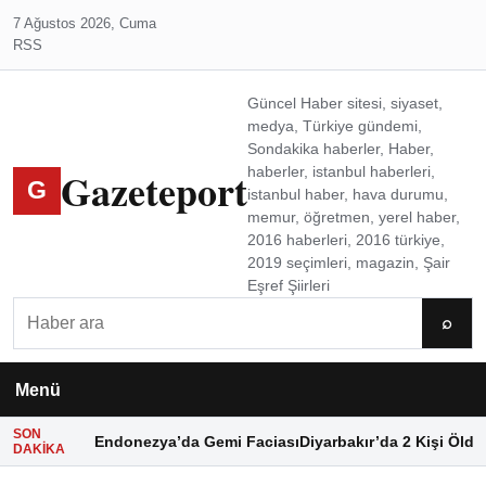
7 Ağustos 2026, Cuma
RSS
Güncel Haber sitesi, siyaset,
medya, Türkiye gündemi,
Sondakika haberler, Haber,
Gazeteport
haberler, istanbul haberleri,
G
istanbul haber, hava durumu,
memur, öğretmen, yerel haber,
2016 haberleri, 2016 türkiye,
2019 seçimleri, magazin, Şair
Eşref Şiirleri
Ara
⌕
Menü
SON
Endonezya’da Gemi Faciası
Diyarbakır’da 2 Kişi Öldü
DAKIKA