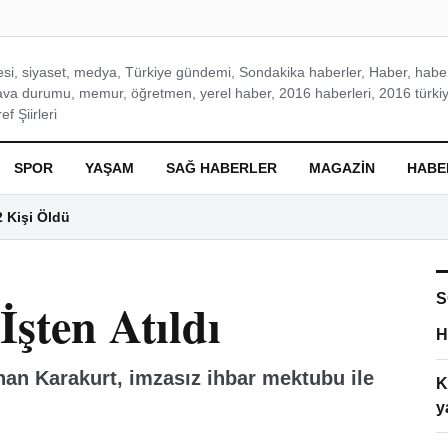
si, siyaset, medya, Türkiye gündemi, Sondakika haberler, Haber, haberl
ava durumu, memur, öğretmen, yerel haber, 2016 haberleri, 2016 türkiy
f Şiirleri
SPOR
YAŞAM
SAĞ HABERLER
MAGAZIN
HABE
2 Kişi Öldü
S
şten Atıldı
H
an Karakurt, imzasız ihbar mektubu ile
K
y