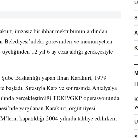
U
S
kurt, imzasız bir ihbar mektubunun ardından
A
ir Belediyesi’ndeki görevinden ve memuriyetten
K
 üyeliğinden 12 yıl 6 ay ceza aldığı gerekçesiyle
M
 Şube Başkanlığı yapan İlhan Karakurt, 1979
H
e başladı. Sırasıyla Kars ve sonrasında Antalya’ya
5 yılında gerçekleştirdiği TDKP/GKP operasyonunda
K
esi’nde yargılanan Karakurt, örgüt üyesi
y
M’lerin kapatıldığı 2004 yılında tahliye edilirken,
U
S