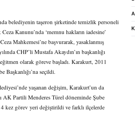
A
nda belediyenin taşeron şirketinde temizlik personeli
K
ürk Ceza Kanunu’nda ‘memnu hakların iadesine’
ır Ceza Mahkemesi’ne başvurarak, yasaklanmış
9 yılında CHP’li Mustafa Akaydın’ın başkanlığı
ğitmen olarak göreve başladı. Karakurt, 2011
 Başkanlığı’na seçildi.
lediyesi’nde yaşanan değişim, Karakurt’un da
anı AK Partili Menderes Türel döneminde Şube
kez görev yeri değiştirildi ve farklı ilçelerde