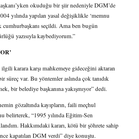
Başkanı’yken okuduğu bir şiir nedeniyle DGM’de
004 yılında yapılan yasal değişiklikle ‘memnu
arak cumhurbaşkanı seçildi. Ama ben bugün
ürlüğü yazısıyla kaybediyorum.”
YOR’
 ilgili karara karşı mahkemeye gideceğini aktaran
bir süreç var. Bu yöntemler aslında çok tanıdık
k, bir belediye başkanına yakışmıyor” dedi.
nemin gözaltında kayıpların, faili meçhul
u belirterek, “1995 yılında Eğitim-Sen
uklandım. Hakkımdaki kararı, kötü bir şöhrete sahip
nce kapatılan DGM verdi” diye konuştu.