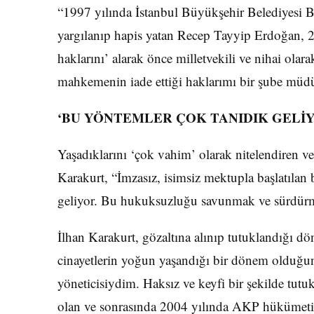
“1997 yılında İstanbul Büyükşehir Belediyesi 
yargılanıp hapis yatan Recep Tayyip Erdoğan, 2
haklarını’ alarak önce milletvekili ve nihai ol
mahkemenin iade ettiği haklarımı bir şube müd
‘BU YÖNTEMLER ÇOK TANIDIK GELİ
Yaşadıklarını ‘çok vahim’ olarak nitelendiren ve
Karakurt, “İmzasız, isimsiz mektupla başlatılan 
geliyor. Bu hukuksuzluğu savunmak ve sürdürme
İlhan Karakurt, gözaltına alınıp tutuklandığı dö
cinayetlerin yoğun yaşandığı bir dönem olduğun
yöneticisiydim. Haksız ve keyfi bir şekilde tut
olan ve sonrasında 2004 yılında AKP hükümeti