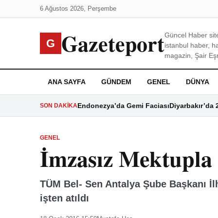
6 Ağustos 2026, Perşembe
Gazeteport
Güncel Haber site
G
istanbul haber, h
magazin, Şair Eşre
ANA SAYFA
GÜNDEM
GENEL
DÜNYA
Endonezya’da Gemi Faciası
Diyarbakır’da 
SON DAKIKA
GENEL
İmzasız Mektupla İ
TÜM Bel- Sen Antalya Şube Başkanı İlh
işten atıldı