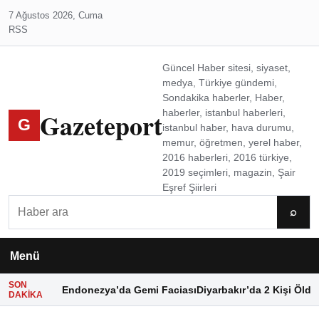
7 Ağustos 2026, Cuma
RSS
Güncel Haber sitesi, siyaset,
medya, Türkiye gündemi,
Sondakika haberler, Haber,
Gazeteport
haberler, istanbul haberleri,
G
istanbul haber, hava durumu,
memur, öğretmen, yerel haber,
2016 haberleri, 2016 türkiye,
2019 seçimleri, magazin, Şair
Eşref Şiirleri
Ara
⌕
Menü
SON
Endonezya’da Gemi Faciası
Diyarbakır’da 2 Kişi Öldü
DAKIKA