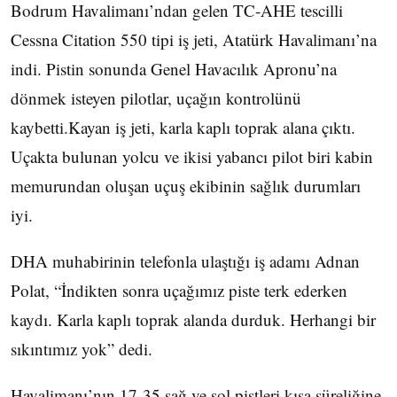
Bodrum Havalimanı’ndan gelen TC-AHE tescilli
Cessna Citation 550 tipi iş jeti, Atatürk Havalimanı’na
indi. Pistin sonunda Genel Havacılık Apronu’na
dönmek isteyen pilotlar, uçağın kontrolünü
kaybetti.Kayan iş jeti, karla kaplı toprak alana çıktı.
Uçakta bulunan yolcu ve ikisi yabancı pilot biri kabin
memurundan oluşan uçuş ekibinin sağlık durumları
iyi.
DHA muhabirinin telefonla ulaştığı iş adamı Adnan
Polat, “İndikten sonra uçağımız piste terk ederken
kaydı. Karla kaplı toprak alanda durduk. Herhangi bir
sıkıntımız yok” dedi.
Havalimanı’nın 17-35 sağ ve sol pistleri kısa süreliğine