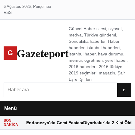
6 Ağustos 2026, Perşembe
RSS
Güncel Haber sitesi, siyaset,
medya, Türkiye gündemi,
Sondakika haberler, Haber,
Gazeteport
haberler, istanbul haberleri,
G
istanbul haber, hava durumu,
memur, öğretmen, yerel haber,
2016 haberleri, 2016 türkiye,
2019 seçimleri, magazin, Şair
Eşref Şiirleri
Ara
⌕
Menü
SON
Endonezya’da Gemi Faciası
Diyarbakır’da 2 Kişi Öldü
DAKIKA