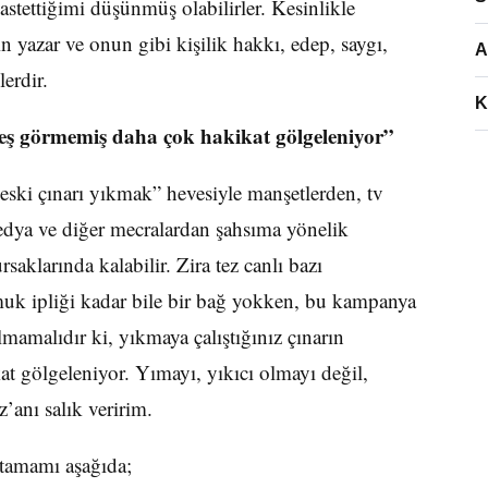
astettiğimi düşünmüş olabilirler. Kesinlikle
 yazar ve onun gibi kişilik hakkı, edep, saygı,
A
erdir.
K
neş görmemiş daha çok hakikat gölgeleniyor”
“eski çınarı yıkmak” hevesiyle manşetlerden, tv
edya ve diğer mecralardan şahsıma yönelik
saklarında kalabilir. Zira tez canlı bazı
amuk ipliği kadar bile bir bağ yokken, bu kampanya
mamalıdır ki, yıkmaya çalıştığınız çınarın
t gölgeleniyor. Yımayı, yıkıcı olmayı değil,
z’anı salık veririm.
 tamamı aşağıda;