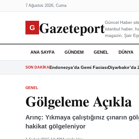
7 Ağustos 2026, Cuma
Gazeteport
Güncel Haber site
G
istanbul haber, h
magazin, Şair Eşre
ANA SAYFA
GÜNDEM
GENEL
DÜNYA
Endonezya’da Gemi Faciası
Diyarbakır’da 
SON DAKIKA
GENEL
Gölgeleme Açıkla
Arınç: Yıkmaya çalıştığınız çınarın g
hakikat gölgeleniyor