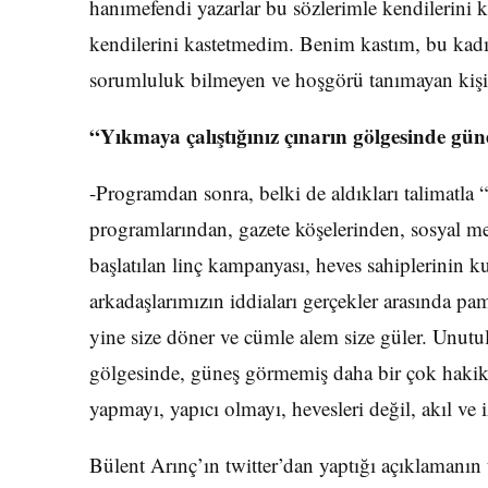
hanımefendi yazarlar bu sözlerimle kendilerini k
kendilerini kastetmedim. Benim kastım, bu kadın
sorumluluk bilmeyen ve hoşgörü tanımayan kişil
“Yıkmaya çalıştığınız çınarın gölgesinde gü
-Programdan sonra, belki de aldıkları talimatla 
programlarından, gazete köşelerinden, sosyal m
başlatılan linç kampanyası, heves sahiplerinin kur
arkadaşlarımızın iddiaları gerçekler arasında p
yine size döner ve cümle alem size güler. Unutul
gölgesinde, güneş görmemiş daha bir çok hakika
yapmayı, yapıcı olmayı, hevesleri değil, akıl ve i
Bülent Arınç’ın twitter’dan yaptığı açıklamanın