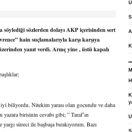
U
S
söylediği sözlerden dolayı AKP içerisinden sert
A
rence” hain suçlamalarıyla karşı karşıya
K
üzerinden yanıt verdi. Arınç yine , üstü kapalı
M
aşlıklar;
H
K
y
 iyi biliyordu. Nitekim yarası olan gocundu ve daha
yazara birisinin cevabı gibi; ” Taraf’ın
U
yargı süreci ile başbaşa bırakıyorum. Bazı
S