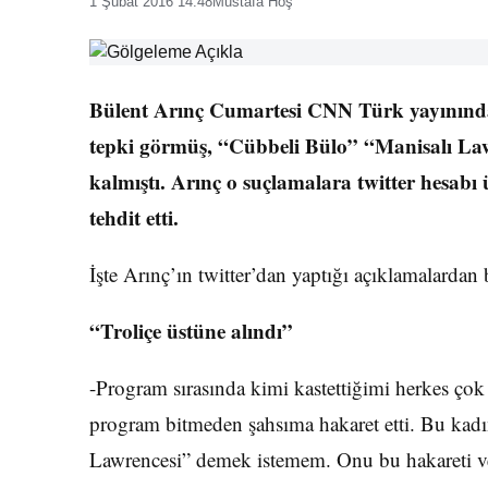
1 Şubat 2016 14:48
Mustafa Hoş
Bülent Arınç Cumartesi CNN Türk yayınında 
tepki görmüş, “Cübbeli Bülo” “Manisalı Law
kalmıştı. Arınç o suçlamalara twitter hesabı 
tehdit etti.
İşte Arınç’ın twitter’dan yaptığı açıklamalardan b
“Troliçe üstüne alındı”
-Program sırasında kimi kastettiğimi herkes çok
program bitmeden şahsıma hakaret etti. Bu kadın 
Lawrencesi” demek istemem. Onu bu hakareti ve 