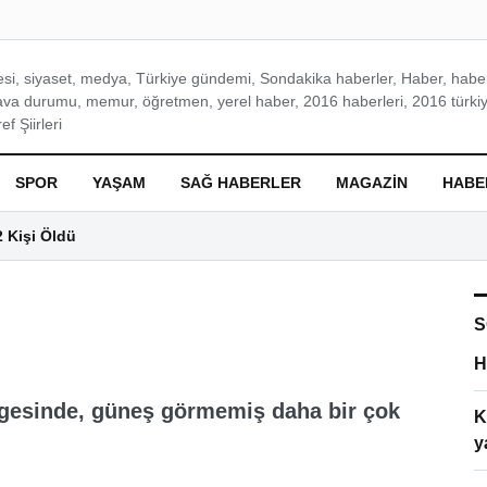
si, siyaset, medya, Türkiye gündemi, Sondakika haberler, Haber, haberl
ava durumu, memur, öğretmen, yerel haber, 2016 haberleri, 2016 türkiy
f Şiirleri
SPOR
YAŞAM
SAĞ HABERLER
MAGAZIN
HABE
2 Kişi Öldü
S
H
ölgesinde, güneş görmemiş daha bir çok
K
y