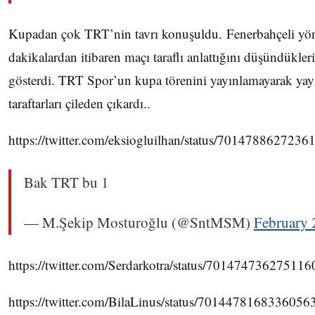
Kupadan çok TRT’nin tavrı konuşuldu. Fenerbahçeli yöneti
dakikalardan itibaren maçı taraflı anlattığını düşündükler
gösterdi. TRT Spor’un kupa törenini yayınlamayarak yayı
taraftarları çileden çıkardı..
https://twitter.com/eksiogluilhan/status/701478862723
Bak TRT bu 1
— M.Şekip Mosturoğlu (@SntMSM)
February 
https://twitter.com/Serdarkotra/status/70147473627511
https://twitter.com/BilaLinus/status/7014478168336056