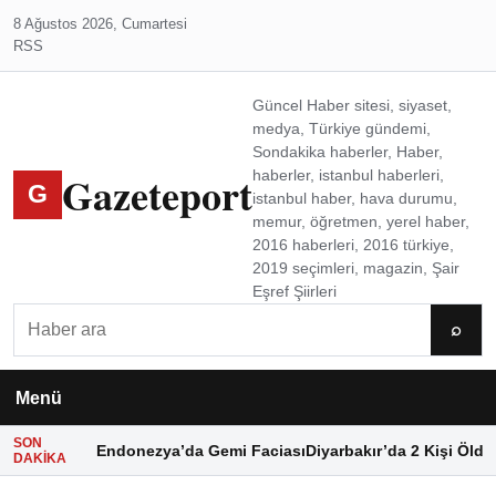
8 Ağustos 2026, Cumartesi
RSS
Güncel Haber sitesi, siyaset,
medya, Türkiye gündemi,
Sondakika haberler, Haber,
Gazeteport
haberler, istanbul haberleri,
G
istanbul haber, hava durumu,
memur, öğretmen, yerel haber,
2016 haberleri, 2016 türkiye,
2019 seçimleri, magazin, Şair
Eşref Şiirleri
Ara
⌕
Menü
SON
Endonezya’da Gemi Faciası
Diyarbakır’da 2 Kişi Öldü
DAKIKA