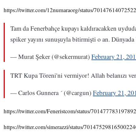
https://twitter.com/12numaraorg/status/7014761407252
Tam da Fenerbahçe kupayı kaldıracakken uydud
spiker yayını sunuşuyla bitirmişti o an. Dünyada bi
— Murat Şeker (@sekermurat)
February 21, 20
TRT Kupa Töreni'ni vermiyor! Allah belanızı ve
— Carlos Gunnera  (@cargun)
February 21, 20
https://twitter.com/Feneristcom/status/70147778319789
https://twitter.com/simerazzi/status/70147529816500224