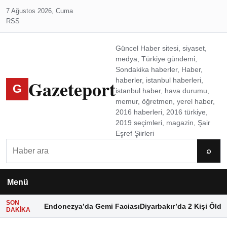
7 Ağustos 2026, Cuma
RSS
Güncel Haber sitesi, siyaset,
medya, Türkiye gündemi,
Sondakika haberler, Haber,
Gazeteport
haberler, istanbul haberleri,
G
istanbul haber, hava durumu,
memur, öğretmen, yerel haber,
2016 haberleri, 2016 türkiye,
2019 seçimleri, magazin, Şair
Eşref Şiirleri
Ara
⌕
Menü
SON
Endonezya’da Gemi Faciası
Diyarbakır’da 2 Kişi Öldü
DAKIKA