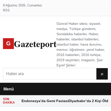
8 Ağustos 2026, Cumartesi
RSS
Güncel Haber sitesi, siyaset,
medya, Türkiye gündemi,
Sondakika haberler, Haber,
Gazeteport
haberler, istanbul haberleri,
G
istanbul haber, hava durumu,
memur, öğretmen, yerel haber,
2016 haberleri, 2016 türkiye,
2019 seçimleri, magazin, Şair
Eşref Şiirleri
Ara
⌕
Menü
SON
Endonezya’da Gemi Faciası
Diyarbakır’da 2 Kişi Öldü
DAKIKA