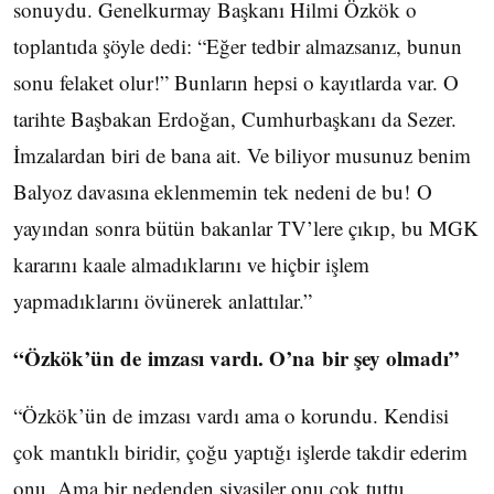
sonuydu. Genelkurmay Başkanı Hilmi Özkök o
toplantıda şöyle dedi: “Eğer tedbir almazsanız, bunun
sonu felaket olur!” Bunların hepsi o kayıtlarda var. O
tarihte Başbakan Erdoğan, Cumhurbaşkanı da Sezer.
İmzalardan biri de bana ait. Ve biliyor musunuz benim
Balyoz davasına eklenmemin tek nedeni de bu! O
yayından sonra bütün bakanlar TV’lere çıkıp, bu MGK
kararını kaale almadıklarını ve hiçbir işlem
yapmadıklarını övünerek anlattılar.”
“Özkök’ün de imzası vardı. O’na bir şey olmadı”
“Özkök’ün de imzası vardı ama o korundu. Kendisi
çok mantıklı biridir, çoğu yaptığı işlerde takdir ederim
onu. Ama bir nedenden siyasiler onu çok tuttu.