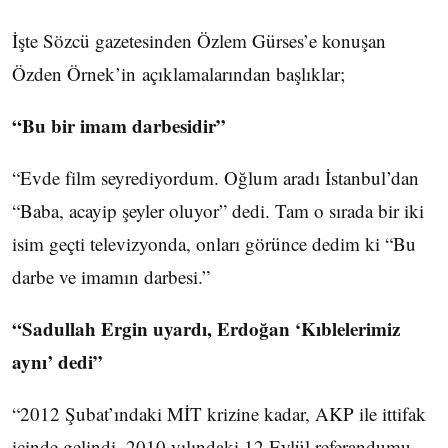
İşte Sözcü gazetesinden Özlem Gürses’e konuşan
Özden Örnek’in açıklamalarından başlıklar;
“Bu bir imam darbesidir”
“Evde film seyrediyordum. Oğlum aradı İstanbul’dan
“Baba, acayip şeyler oluyor” dedi. Tam o sırada bir iki
isim geçti televizyonda, onları görünce dedim ki “Bu
darbe ve imamın darbesi.”
“Sadullah Ergin uyardı, Erdoğan ‘Kıblelerimiz
aynı’ dedi”
“2012 Şubat’ındaki MİT krizine kadar, AKP ile ittifak
içinde gelindi. 2010 yılındaki 12 Eylül referandumu