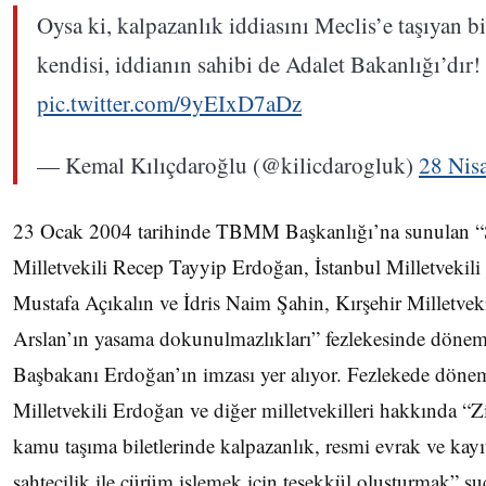
Oysa ki, kalpazanlık iddiasını Meclis’e taşıyan bi
kendisi, iddianın sahibi de Adalet Bakanlığı’dır!
pic.twitter.com/9yEIxD7aDz
— Kemal Kılıçdaroğlu (@kilicdarogluk)
28 Nis
23 Ocak 2004 tarihinde TBMM Başkanlığı’na sunulan “S
Milletvekili Recep Tayyip Erdoğan, İstanbul Milletvekil
Mustafa Açıkalın ve İdris Naim Şahin, Kırşehir Milletvek
Arslan’ın yasama dokunulmazlıkları” fezlekesinde döne
Başbakanı Erdoğan’ın imzası yer alıyor. Fezlekede dönem
Milletvekili Erdoğan ve diğer milletvekilleri hakkında “
kamu taşıma biletlerinde kalpazanlık, resmi evrak ve kayı
sahtecilik ile cürüm işlemek için teşekkül oluşturmak” su