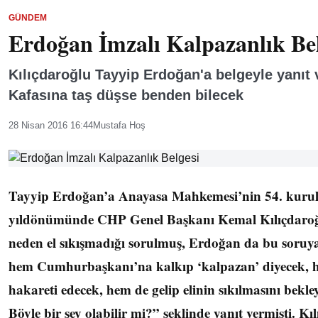
GÜNDEM
Erdoğan İmzalı Kalpazanlık Bel
Kılıçdaroğlu Tayyip Erdoğan'a belgeyle yanıt 
Kafasına taş düşse benden bilecek
28 Nisan 2016 16:44
Mustafa Hoş
Tayyip Erdoğan’a Anayasa Mahkemesi’nin 54. kuru
yıldönümünde CHP Genel Başkanı Kemal Kılıçdaroğl
neden el sıkışmadığı sorulmuş, Erdoğan da bu soruya,
hem Cumhurbaşkanı’na kalkıp ‘kalpazan’ diyecek, h
hakareti edecek, hem de gelip elinin sıkılmasını bekle
Böyle bir şey olabilir mi?” şeklinde yanıt vermişti. Kı