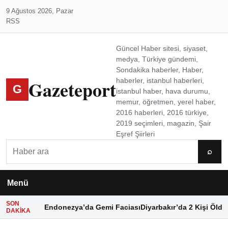
9 Ağustos 2026, Pazar
RSS
Güncel Haber sitesi, siyaset,
medya, Türkiye gündemi,
Sondakika haberler, Haber,
Gazeteport
haberler, istanbul haberleri,
G
istanbul haber, hava durumu,
memur, öğretmen, yerel haber,
2016 haberleri, 2016 türkiye,
2019 seçimleri, magazin, Şair
Eşref Şiirleri
Ara
⌕
Menü
SON
Endonezya’da Gemi Faciası
Diyarbakır’da 2 Kişi Öldü
DAKIKA