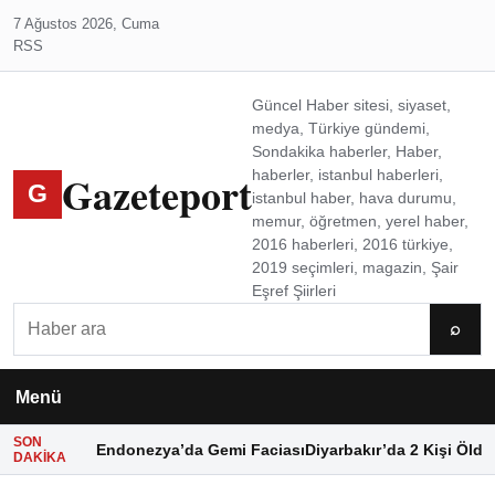
7 Ağustos 2026, Cuma
RSS
Güncel Haber sitesi, siyaset,
medya, Türkiye gündemi,
Sondakika haberler, Haber,
Gazeteport
haberler, istanbul haberleri,
G
istanbul haber, hava durumu,
memur, öğretmen, yerel haber,
2016 haberleri, 2016 türkiye,
2019 seçimleri, magazin, Şair
Eşref Şiirleri
Ara
⌕
Menü
SON
Endonezya’da Gemi Faciası
Diyarbakır’da 2 Kişi Öldü
DAKIKA