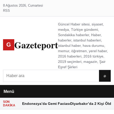
8 Ağustos 2026, Cumartesi
RSS
Güncel Haber sitesi, siyaset,
medya, Türkiye gündemi,
Sondakika haberler, Haber,
Gazeteport
haberler, istanbul haberleri,
G
istanbul haber, hava durumu,
memur, öğretmen, yerel haber,
2016 haberleri, 2016 türkiye,
2019 seçimleri, magazin, Şair
Eşref Şiirleri
Ara
⌕
Menü
SON
Endonezya’da Gemi Faciası
Diyarbakır’da 2 Kişi Öldü
DAKIKA