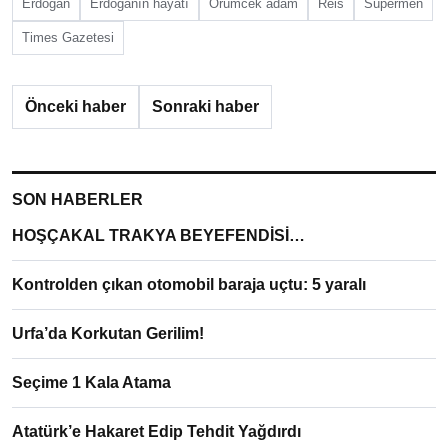
Erdoğan
Erdoğanîn hayatı
Örümcek adam
Reis
Süpermen
Times Gazetesi
Önceki haber
Sonraki haber
SON HABERLER
HOŞÇAKAL TRAKYA BEYEFENDİSİ…
Kontrolden çıkan otomobil baraja uçtu: 5 yaralı
Urfa’da Korkutan Gerilim!
Seçime 1 Kala Atama
Atatürk’e Hakaret Edip Tehdit Yağdırdı