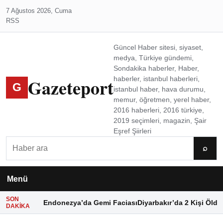
7 Ağustos 2026, Cuma
RSS
Güncel Haber sitesi, siyaset,
medya, Türkiye gündemi,
Sondakika haberler, Haber,
Gazeteport
haberler, istanbul haberleri,
G
istanbul haber, hava durumu,
memur, öğretmen, yerel haber,
2016 haberleri, 2016 türkiye,
2019 seçimleri, magazin, Şair
Eşref Şiirleri
Ara
⌕
Menü
SON
Endonezya’da Gemi Faciası
Diyarbakır’da 2 Kişi Öldü
DAKIKA