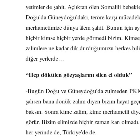
yetimler de şahit. Açlıktan ölen Somalili bebekl
Doğu’da Güneydoğu’daki, teröre karşı mücadele e
merhametimize dünya âlem şahit. Bunun için ay
hiçbir kimse hiçbir yerde görmedi bizim. Kim
zalimlere ne kadar dik durduğumuzu herkes bilir
diğer yerlerde…
“Hep dökülen gözyaşlarını silen el olduk”
-Bugün Doğu ve Güneydoğu’da zulmeden PKK’
şahsen bana dönük zalim diyen bizim hayat geçm
baksın. Sonra kime zalim, kime merhametli diyec
görür. Bizim elimizde hiçbir zaman kan olmadı.
her yerinde de, Türkiye’de de.