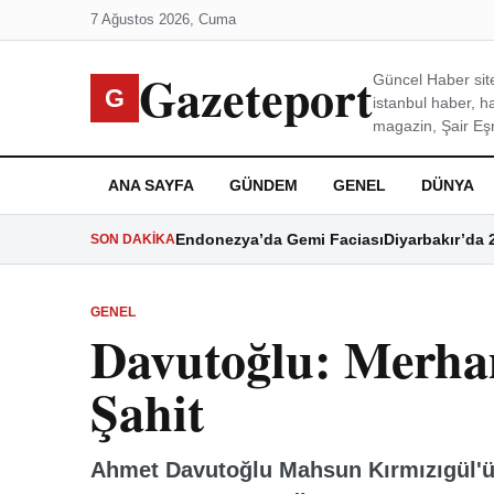
7 Ağustos 2026, Cuma
Gazeteport
Güncel Haber site
G
istanbul haber, h
magazin, Şair Eşre
ANA SAYFA
GÜNDEM
GENEL
DÜNYA
Endonezya’da Gemi Faciası
Diyarbakır’da 
SON DAKIKA
GENEL
Davutoğlu: Merha
Şahit
Ahmet Davutoğlu Mahsun Kırmızıgül'ü