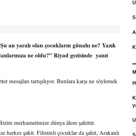
U
S
A
 an yaralı olan çocukların günahı ne? Yazık
K
anlarınıza ne oldu?” Riyad gezisinde yanıt
M
r mesajları tartışılıyor. Bunlara karşı ne söylemek
H
K
y
U
Bizim merhametimize dünya âlem şahittir.
erkes şahit. Filistinli çocuklar da şahit, Arakanlı
S