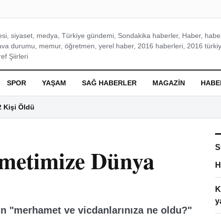
si, siyaset, medya, Türkiye gündemi, Sondakika haberler, Haber, haberl
ava durumu, memur, öğretmen, yerel haber, 2016 haberleri, 2016 türkiy
f Şiirleri
SPOR
YAŞAM
SAĞ HABERLER
MAGAZIN
HABE
2 Kişi Öldü
S
metimize Dünya
H
K
y
n "merhamet ve vicdanlarınıza ne oldu?"