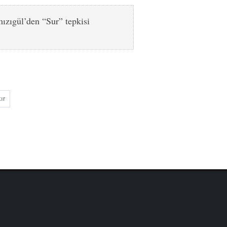
zıgül’den “Sur” tepkisi
ır