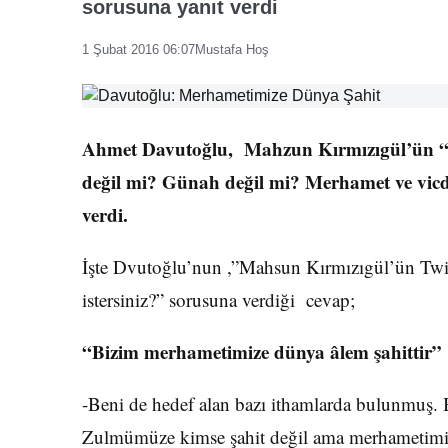
sorusuna yanıt verdi
1 Şubat 2016 06:07
Mustafa Hoş
Ahmet Davutoğlu, Mahzun Kırmızıgül’ün “Şu
değil mi? Günah değil mi? Merhamet ve vicd
verdi.
İşte Dvutoğlu’nun ,”Mahsun Kırmızıgül’ün Twitte
istersiniz?” sorusuna verdiği cevap;
“Bizim merhametimize dünya âlem şahittir”
-Beni de hedef alan bazı ithamlarda bulunmuş. 
Zulmümüze kimse şahit değil ama merhametimize h