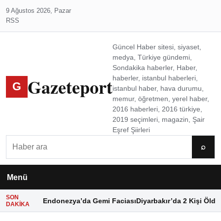
9 Ağustos 2026, Pazar
RSS
Güncel Haber sitesi, siyaset,
medya, Türkiye gündemi,
Sondakika haberler, Haber,
Gazeteport
haberler, istanbul haberleri,
G
istanbul haber, hava durumu,
memur, öğretmen, yerel haber,
2016 haberleri, 2016 türkiye,
2019 seçimleri, magazin, Şair
Eşref Şiirleri
Ara
⌕
Menü
SON
Endonezya’da Gemi Faciası
Diyarbakır’da 2 Kişi Öldü
DAKIKA