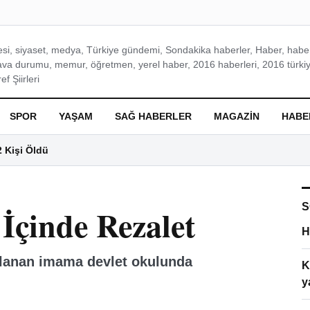
si, siyaset, medya, Türkiye gündemi, Sondakika haberler, Haber, haberl
ava durumu, memur, öğretmen, yerel haber, 2016 haberleri, 2016 türkiy
f Şiirleri
SPOR
YAŞAM
SAĞ HABERLER
MAGAZIN
HABE
2 Kişi Öldü
S
İçinde Rezalet
H
uklanan imama devlet okulunda
K
y