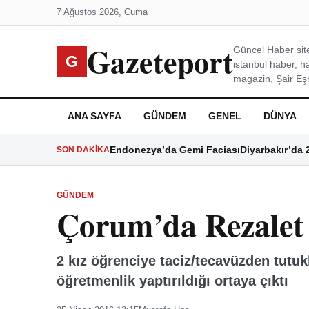
7 Ağustos 2026, Cuma
Gazeteport
Güncel Haber site
G
istanbul haber, h
magazin, Şair Eşre
ANA SAYFA
GÜNDEM
GENEL
DÜNYA
Endonezya’da Gemi Faciası
Diyarbakır’da 
SON DAKIKA
GÜNDEM
Çorum’da Rezalet 
2 kız öğrenciye taciz/tecavüzden tut
öğretmenlik yaptırıldığı ortaya çıktı