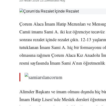
25 Nisan 2016 13:15
Mustafa Hoş
Çorum Alaca İmam Hatip Mezunları ve Mensu
Camii imamı Sami A. iki kız öğrenciye tecavüz
sonrası rezalet içinde rezalet çıktı. 12-13 yaşlar
tutuklanan İmam Sami A. hiç bir formasyonu o
olmasına rağmen Çorum Alaca Kız Anadolu İma
resmi sayfasında İmam Sami A’nın öğretmenlik y
Alimder Başkanı ve imam olması dışında hiç b
İmam Hatip Lisesi’nde Meslek dersleri öğretmeni 