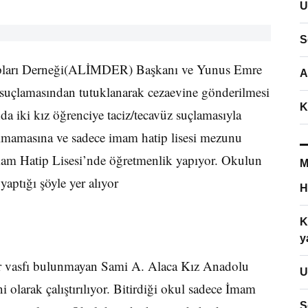
U
S
pları Derneği(ALİMDER) Başkanı ve Yunus Emre
A
 suçlamasından tutuklanarak cezaevine gönderilmesi
K
ında iki kız öğrenciye taciz/tecavüz suçlamasıyla
lmamasına ve sadece imam hatip lisesi mezunu
m Hatip Lisesi’nde öğretmenlik yapıyor. Okulun
M
aptığı şöyle yer alıyor
H
K
y
ir vasfı bulunmayan Sami A. Alaca Kız Anadolu
U
olarak çalıştırılıyor. Bitirdiği okul sadece İmam
S