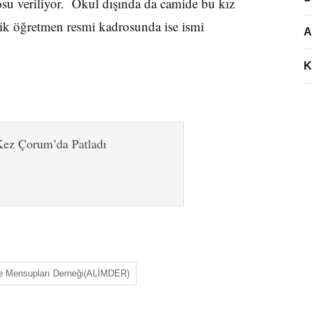
su veriliyor. Okul dışında da camide bu kız
ilik öğretmen resmi kadrosunda ise ismi
A
K
Kez Çorum’da Patladı
e Mensupları Derneği(ALİMDER)