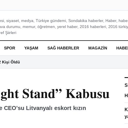
si, siyaset, medya, Türkiye gündemi, Sondakika haberler, Haber, haberl
ava durumu, memur, öğretmen, yerel haber, 2016 haberleri, 2016 türkiy
f Şiirleri
SPOR
YAŞAM
SAĞ HABERLER
MAGAZIN
HABE
2 Kişi Öldü
S
ght Stand” Kabusu
H
e CEO'su Litvanyalı eskort kızın
K
y