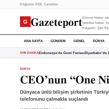
8 Ağustos 2026, Cumartesi
Gazeteport
Güncel Haber site
G
istanbul haber, h
magazin, Şair Eşre
ANA SAYFA
GÜNDEM
GENEL
DÜNYA
Endonezya’da Gemi Faciası
Diyarbakır’da 
SON DAKIKA
DÜNYA
CEO’nun “One Ni
Dünyaca ünlü bilişim şirketinin Türkiy
telefonunu çalmakla suçlandı