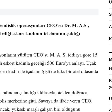
U
S
endislik operasyonları CEO’su Dr. M. A.S ,
A
irdiği eskort kadının telefonunu çaldığı
K
syonlarını yürüten CEO’su M. A. S. iddiaya göre 15
M
ı eskort kadınla geceliği 500 Euro’ya anlaştı. Uçak
H
len kadın ile işadamı Şişli’de lüks bir otel odasında
K
y
tarafından çalındığı iddiasıyla otelden doğruca
U
olis merkezine gitti. Savcıya da ifade veren CEO,
 ancak, yüksek maaşlı çalışan biri olduğunu
S