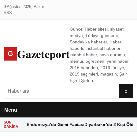
9 Ağustos 2026, Pazar
RSS
Güncel Haber sitesi, siyaset,
medya, Türkiye gündemi,
Sondakika haberler, Haber,
Gazeteport
haberler, istanbul haberleri,
G
istanbul haber, hava durumu,
memur, öğretmen, yerel haber,
2016 haberleri, 2016 türkiye,
2019 seçimleri, magazin, Şair
Eşref Şiirleri
Ara
⌕
Menü
SON
Endonezya’da Gemi Faciası
Diyarbakır’da 2 Kişi Öldü
DAKIKA