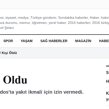
si, siyaset, medya, Türkiye gündemi, Sondakika haberler, Haber, haberl
ava durumu, memur, öğretmen, yerel haber, 2016 haberleri, 2016 türkiy
f Şiirleri
SPOR
YAŞAM
SAĞ HABERLER
MAGAZIN
HABE
2 Kişi Öldü
S
a Oldu
H
s'ta yakıt ikmali için izin vermedi.
K
y