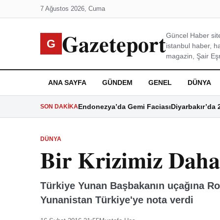
7 Ağustos 2026, Cuma
Gazeteport
Güncel Haber site
G
istanbul haber, h
magazin, Şair Eşre
ANA SAYFA
GÜNDEM
GENEL
DÜNYA
Endonezya’da Gemi Faciası
Diyarbakır’da 
SON DAKIKA
DÜNYA
Bir Krizimiz Dah
Türkiye Yunan Başbakanın uçağına Rodo
Yunanistan Türkiye'ye nota verdi