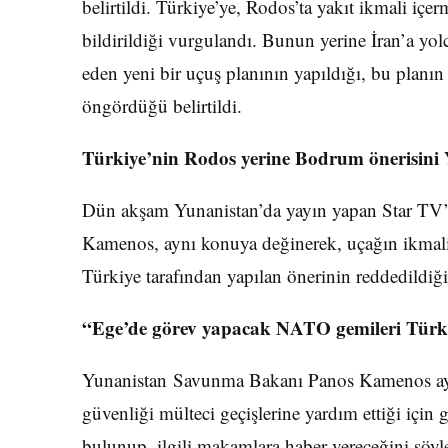
belirtildi. Türkiye’ye, Rodos’ta yakıt ikmali iç
bildirildiği vurgulandı. Bunun yerine İran’a yo
eden yeni bir uçuş planının yapıldığı, bu planı
öngördüğü belirtildi.
Türkiye’nin Rodos yerine Bodrum önerisini 
Dün akşam Yunanistan’da yayın yapan Star TV
Kamenos, aynı konuya değinerek, uçağın ikmal
Türkiye tarafından yapılan önerinin reddedildiği
“Ege’de görev yapacak NATO gemileri Türkiye’
Yunanistan Savunma Bakanı Panos Kamenos ay
güvenliği mülteci geçişlerine yardım ettiği iç
bulunup, ilgili makamlara haber vereceğini söyl