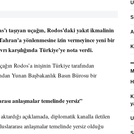
U
S
’ı taşıyan uçağın, Rodos’daki yakıt ikmalinin
A
ahran’a yönlenmesine izin vermeyince yeni bir
K
rı karşılığında Türkiye’ye nota verdi.
çağın Rodos’a inişinin Türkiye tarafından
M
dından Yunan Başbakanlık Basın Bürosu bir
H
K
arası anlaşmalar temelinde yersiz”
y
ktardığı açıklamada, diplomatik kanalla iletilen
U
luslararası anlaşmalar temelinde yersiz olduğu
S