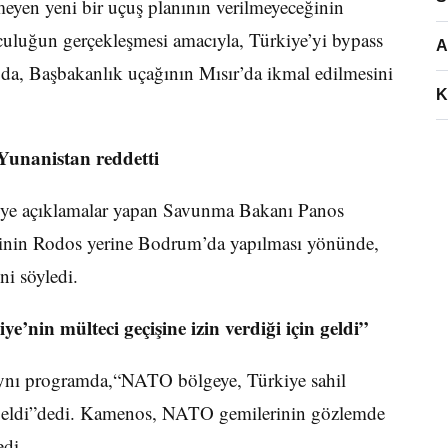
ermeyen yeni bir uçuş planının verilmeyeceğinin
lculuğun gerçekleşmesi amacıyla, Türkiye’yi bypass
A
n da, Başbakanlık uçağının Mısır’da ikmal edilmesini
K
Yunanistan reddetti
’ye açıklamalar yapan Savunma Bakanı Panos
inin Rodos yerine Bodrum’da yapılması yönünde,
ni söyledi.
nin mülteci geçişine izin verdiği için geldi”
nı programda,“NATO bölgeye, Türkiye sahil
in geldi”dedi. Kamenos, NATO gemilerinin gözlemde
edi.