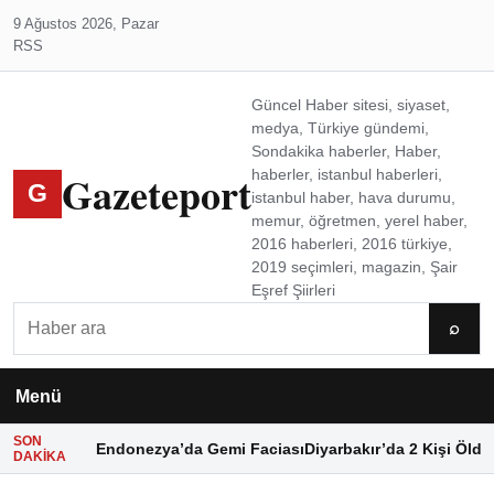
9 Ağustos 2026, Pazar
RSS
Güncel Haber sitesi, siyaset,
medya, Türkiye gündemi,
Sondakika haberler, Haber,
Gazeteport
haberler, istanbul haberleri,
G
istanbul haber, hava durumu,
memur, öğretmen, yerel haber,
2016 haberleri, 2016 türkiye,
2019 seçimleri, magazin, Şair
Eşref Şiirleri
Ara
⌕
Menü
SON
Endonezya’da Gemi Faciası
Diyarbakır’da 2 Kişi Öldü
DAKIKA