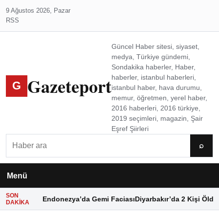
9 Ağustos 2026, Pazar
RSS
Güncel Haber sitesi, siyaset,
medya, Türkiye gündemi,
Sondakika haberler, Haber,
Gazeteport
haberler, istanbul haberleri,
G
istanbul haber, hava durumu,
memur, öğretmen, yerel haber,
2016 haberleri, 2016 türkiye,
2019 seçimleri, magazin, Şair
Eşref Şiirleri
Ara
⌕
Menü
SON
Endonezya’da Gemi Faciası
Diyarbakır’da 2 Kişi Öldü
DAKIKA