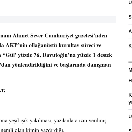
U
S
A
anı Ahmet Sever Cumhuriyet gazetesi’nden
a AKP’nin ollağanüstü kurultay süreci ve
K
da “Gül’ yüzde 76, Davutoğlu’na yüzde 1 destek
’dan yönlendirildiğini ve başlarında danışman
M
H
er;
K
y
U
ona yeşil ışık yakılması, yazılanlara izin verilmiş
Önemli olan kimin yazdırdığı.
S