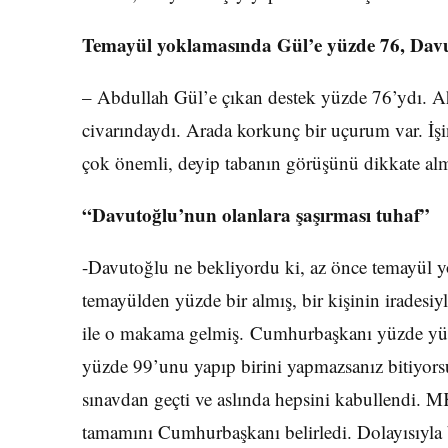
Temayül yoklamasında Gül’e yüzde 76, Davu
– Abdullah Gül’e çıkan destek yüzde 76’ydı. A
civarındaydı. Arada korkunç bir uçurum var. İşi
çok önemli, deyip tabanın görüşünü dikkate al
“Davutoğlu’nun olanlara şaşırması tuhaf”
-Davutoğlu ne bekliyordu ki, az önce temayül y
temayülden yüzde bir almış, bir kişinin iradesiyl
ile o makama gelmiş. Cumhurbaşkanı yüzde yüz b
yüzde 99’unu yapıp birini yapmazsanız bitiyor
sınavdan geçti ve aslında hepsini kabullendi.
tamamını Cumhurbaşkanı belirledi. Dolayısıyla b