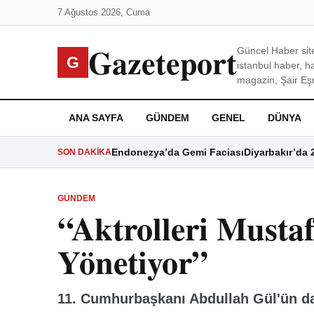
7 Ağustos 2026, Cuma
Gazeteport
Güncel Haber site
G
istanbul haber, h
magazin, Şair Eşre
ANA SAYFA
GÜNDEM
GENEL
DÜNYA
Endonezya’da Gemi Faciası
Diyarbakır’da 
SON DAKIKA
GÜNDEM
“Aktrolleri Musta
Yönetiyor”
11. Cumhurbaşkanı Abdullah Gül'ün da