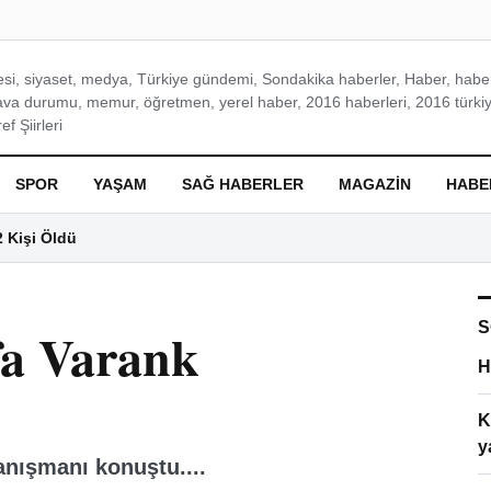
si, siyaset, medya, Türkiye gündemi, Sondakika haberler, Haber, haberl
ava durumu, memur, öğretmen, yerel haber, 2016 haberleri, 2016 türkiy
f Şiirleri
SPOR
YAŞAM
SAĞ HABERLER
MAGAZIN
HABE
2 Kişi Öldü
S
fa Varank
H
K
y
nışmanı konuştu....