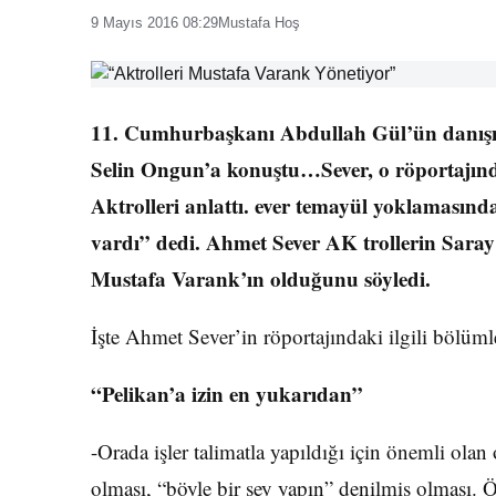
9 Mayıs 2016 08:29
Mustafa Hoş
11. Cumhurbaşkanı Abdullah Gül’ün danışm
Selin Ongun’a konuştu…Sever, o röportajınd
Aktrolleri anlattı. ever temayül yoklamasın
vardı” dedi. Ahmet Sever AK trollerin Saray
Mustafa Varank’ın olduğunu söyledi.
İşte Ahmet Sever’in röportajındaki ilgili bölüml
“Pelikan’a izin en yukarıdan”
-Orada işler talimatla yapıldığı için önemli olan 
olması, “böyle bir şey yapın” denilmiş olması. 