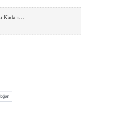
Bu Kadarı…
doğan