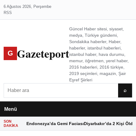
6 Ağustos 2026, Perşembe
RSS
Güncel Haber sitesi, siyaset,
medya, Türkiye gündemi,
Sondakika haberler, Haber,
Gazeteport
haberler, istanbul haberleri,
G
istanbul haber, hava durumu,
memur, öğretmen, yerel haber,
2016 haberleri, 2016 türkiye,
2019 seçimleri, magazin, Şair
Eşref Şiirleri
Ara
⌕
Menü
SON
Endonezya’da Gemi Faciası
Diyarbakır’da 2 Kişi Öldü
DAKIKA