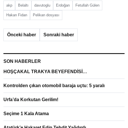
akp
Belaltı
davutoglu
Erdoğan
Fetullah Gülen
Hakan Fidan
Pelikan dosyası
Önceki haber
Sonraki haber
SON HABERLER
HOŞÇAKAL TRAKYA BEYEFENDİSİ…
Kontrolden çıkan otomobil baraja uçtu: 5 yaralı
Urfa’da Korkutan Gerilim!
Seçime 1 Kala Atama
Atatürk’e Hakaret Edip Tehdit Yağdırdı