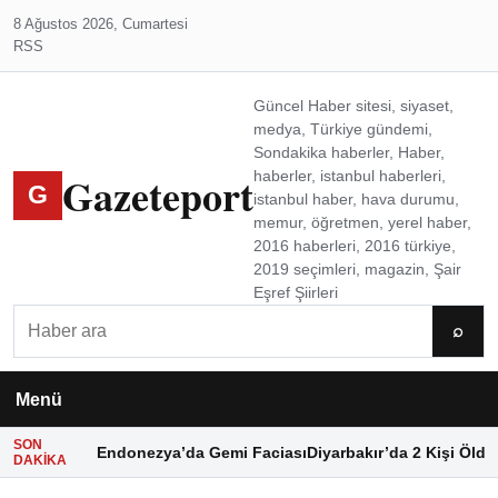
8 Ağustos 2026, Cumartesi
RSS
Güncel Haber sitesi, siyaset,
medya, Türkiye gündemi,
Sondakika haberler, Haber,
Gazeteport
haberler, istanbul haberleri,
G
istanbul haber, hava durumu,
memur, öğretmen, yerel haber,
2016 haberleri, 2016 türkiye,
2019 seçimleri, magazin, Şair
Eşref Şiirleri
Ara
⌕
Menü
SON
Endonezya’da Gemi Faciası
Diyarbakır’da 2 Kişi Öldü
DAKIKA