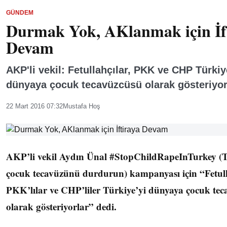
GÜNDEM
Durmak Yok, AKlanmak için İf
Devam
AKP'li vekil: Fetullahçılar, PKK ve CHP Türkiy
dünyaya çocuk tecavüzcüsü olarak gösteriyor
22 Mart 2016 07:32
Mustafa Hoş
AKP’li vekil Aydın Ünal #StopChildRapeInTurkey (T
çocuk tecavüzünü durdurun) kampanyası için “Fetull
PKK’lılar ve CHP’liler Türkiye’yi dünyaya çocuk te
olarak gösteriyorlar” dedi.