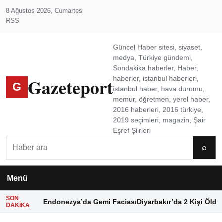
8 Ağustos 2026, Cumartesi
RSS
Güncel Haber sitesi, siyaset,
medya, Türkiye gündemi,
Sondakika haberler, Haber,
Gazeteport
haberler, istanbul haberleri,
G
istanbul haber, hava durumu,
memur, öğretmen, yerel haber,
2016 haberleri, 2016 türkiye,
2019 seçimleri, magazin, Şair
Eşref Şiirleri
Ara
⌕
Menü
SON
Endonezya’da Gemi Faciası
Diyarbakır’da 2 Kişi Öldü
DAKIKA