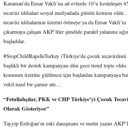
Karaman’da Ensar Vakfı’na ait evlerde 10’u kesinleşen 4
tecavüz iddiaları sosyal medyadada günün konusu oldu…
tecavüz iddialarının üzerini örtmeye ya da Ensar Vakfı’nı
çıkarmaya çalışan AKP’liler şimdide paralel yalanına sığ
başladılar.
#StopChildRapeInTurkey (Türkiye’de çocuk tecavüzünü
başlıklı bir destek kampanyası dün gece trend topic ol
konunun üzerine gidilmesi için başlatılan kampanyaya b
vekil nasıl bir çamur attı…
“Fetullahçılar, PKK ve CHP Türkiye’yi Çocuk Tecav
Olarak Gösteriyor”
Tayyip Erdoğan’ın eski danışmanı ve metin yazarı AKP’li