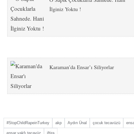
İlginiz Yoktu !
Karaman’da Ensar’ı Siliyorlar
#StopChildRapeinTurkey
akp
Aydın Ünal
çocuk tecavüzü
ensa
ensar vakfı tecavüz
iftira