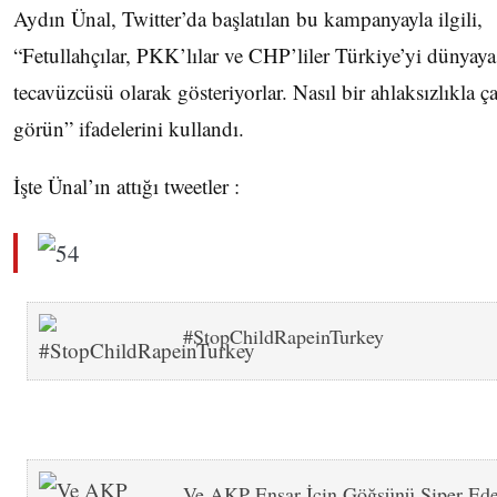
Aydın Ünal, Twitter’da başlatılan bu kampanyayla ilgili,
“Fetullahçılar, PKK’lılar ve CHP’liler Türkiye’yi dünyay
tecavüzcüsü olarak gösteriyorlar. Nasıl bir ahlaksızlıkla ça
görün” ifadelerini kullandı.
İşte Ünal’ın attığı tweetler :
#StopChildRapeinTurkey
Ve AKP Ensar İçin Göğsünü Siper Ede