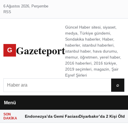
6 Ağustos 2026, Perşembe
RSS
Güncel Haber sitesi, siyaset,
medya, Türkiye gündemi,
Sondakika haberler, Haber,
Gazeteport
haberler, istanbul haberleri,
G
istanbul haber, hava durumu,
memur, öğretmen, yerel haber,
2016 haberleri, 2016 türkiye,
2019 seçimleri, magazin, Şair
Eşref Şiirleri
Ara
⌕
Menü
SON
Endonezya’da Gemi Faciası
Diyarbakır’da 2 Kişi Öldü
DAKIKA