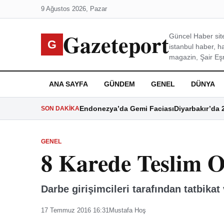
9 Ağustos 2026, Pazar
Gazeteport
Güncel Haber site
G
istanbul haber, h
magazin, Şair Eşre
ANA SAYFA
GÜNDEM
GENEL
DÜNYA
Endonezya’da Gemi Faciası
Diyarbakır’da 
SON DAKIKA
GENEL
8 Karede Teslim O
Darbe girişimcileri tarafından tatbikat 
17 Temmuz 2016 16:31
Mustafa Hoş