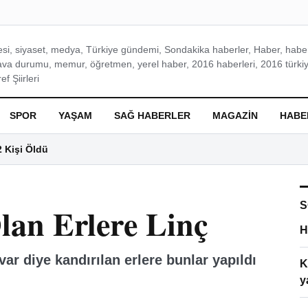
si, siyaset, medya, Türkiye gündemi, Sondakika haberler, Haber, haberl
ava durumu, memur, öğretmen, yerel haber, 2016 haberleri, 2016 türkiy
f Şiirleri
SPOR
YAŞAM
SAĞ HABERLER
MAGAZIN
HABE
2 Kişi Öldü
S
lan Erlere Linç
H
var diye kandırılan erlere bunlar yapıldı
K
y