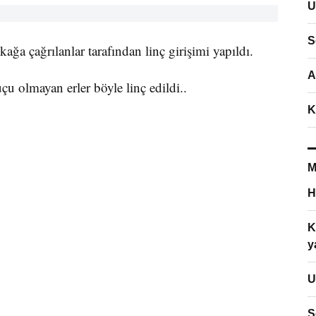
U
S
ağa çağrılanlar tarafından linç girişimi yapıldı.
A
çu olmayan erler böyle linç edildi..
K
M
H
K
y
U
S