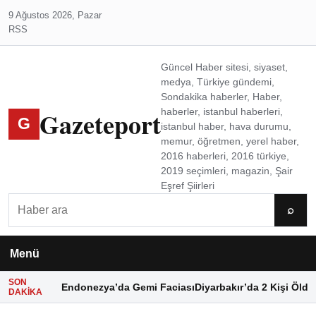
9 Ağustos 2026, Pazar
RSS
Güncel Haber sitesi, siyaset,
medya, Türkiye gündemi,
Sondakika haberler, Haber,
Gazeteport
haberler, istanbul haberleri,
G
istanbul haber, hava durumu,
memur, öğretmen, yerel haber,
2016 haberleri, 2016 türkiye,
2019 seçimleri, magazin, Şair
Eşref Şiirleri
Ara
⌕
Menü
SON
Endonezya’da Gemi Faciası
Diyarbakır’da 2 Kişi Öldü
DAKIKA