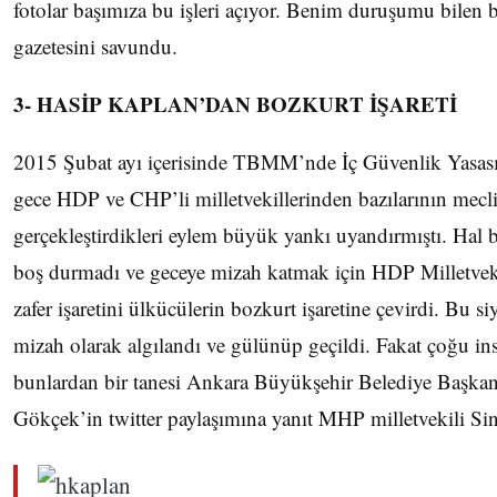
fotolar başımıza bu işleri açıyor. Benim duruşumu bilen bi
gazetesini savundu.
3- HASİP KAPLAN’DAN BOZKURT İŞARETİ
2015 Şubat ayı içerisinde TBMM’nde İç Güvenlik Yasası
gece HDP ve CHP’li milletvekillerinden bazılarının mecl
gerçekleştirdikleri eylem büyük yankı uyandırmıştı. Hal b
boş durmadı ve geceye mizah katmak için HDP Milletveki
zafer işaretini ülkücülerin bozkurt işaretine çevirdi. Bu siy
mizah olarak algılandı ve gülünüp geçildi. Fakat çoğu in
bunlardan bir tanesi Ankara Büyükşehir Belediye Başkan
Gökçek’in twitter paylaşımına yanıt MHP milletvekili Si