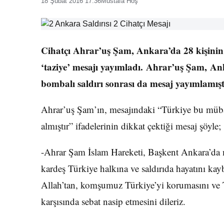
18 Şubat 2016 17:36
Mustafa Hoş
Cihatçı Ahrar’uş Şam, Ankara’da 28 kişinin h
‘taziye’ mesajı yayımladı. Ahrar’uş Şam, Ank
bombalı saldırı sonrası da mesaj yayımlamışt
Ahrar’uş Şam’ın, mesajındaki “Türkiye bu müba
almıştır” ifadelerinin dikkat çektiği mesaj şöyle;
-Ahrar Şam İslam Hareketi, Başkent Ankara’da m
kardeş Türkiye halkına ve saldırıda hayatını kayb
Allah’tan, komşumuz Türkiye’yi korumasını ve Tü
karşısında sebat nasip etmesini dileriz.