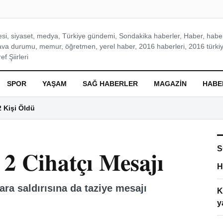
si, siyaset, medya, Türkiye gündemi, Sondakika haberler, Haber, haberl
ava durumu, memur, öğretmen, yerel haber, 2016 haberleri, 2016 türkiy
f Şiirleri
SPOR
YAŞAM
SAĞ HABERLER
MAGAZIN
HABE
2 Kişi Öldü
S
 2 Cihatçı Mesajı
H
ra saldırısına da taziye mesajı
K
y