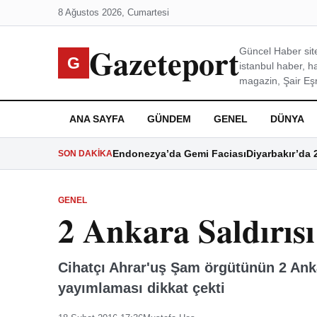
8 Ağustos 2026, Cumartesi
Gazeteport
Güncel Haber site
G
istanbul haber, h
magazin, Şair Eşre
ANA SAYFA
GÜNDEM
GENEL
DÜNYA
Endonezya’da Gemi Faciası
Diyarbakır’da 
SON DAKIKA
GENEL
2 Ankara Saldırısı
Cihatçı Ahrar'uş Şam örgütünün 2 Anka
yayımlaması dikkat çekti