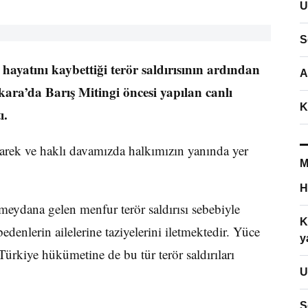
U
S
ayatını kaybettiği terör saldırısının ardından
A
ara’da Barış Mitingi öncesi yapılan canlı
K
ı.
rek ve haklı davamızda halkımızın yanında yer
M
H
eydana gelen menfur terör saldırısı sebebiyle
K
edenlerin ailelerine taziyelerini iletmektedir. Yüce
y
rkiye hükümetine de bu tür terör saldırıları
U
S