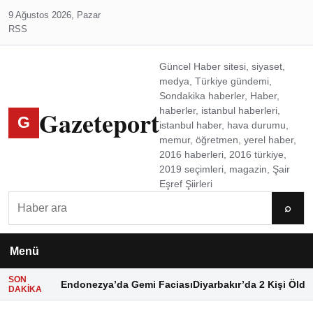
9 Ağustos 2026, Pazar
RSS
Güncel Haber sitesi, siyaset,
medya, Türkiye gündemi,
Sondakika haberler, Haber,
Gazeteport
haberler, istanbul haberleri,
G
istanbul haber, hava durumu,
memur, öğretmen, yerel haber,
2016 haberleri, 2016 türkiye,
2019 seçimleri, magazin, Şair
Eşref Şiirleri
Ara
⌕
Menü
SON
Endonezya’da Gemi Faciası
Diyarbakır’da 2 Kişi Öldü
DAKIKA