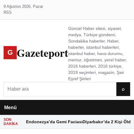
9 Ağustos 2026, Pazar
RSS
Güncel Haber sitesi, siyaset,
medya, Türkiye gündemi,
Sondakika haberler, Haber,
Gazeteport
haberler, istanbul haberleri,
G
istanbul haber, hava durumu,
memur, öğretmen, yerel haber,
2016 haberleri, 2016 türkiye,
2019 seçimleri, magazin, Şair
Eşref Şiirleri
Ara
⌕
Menü
SON
Endonezya’da Gemi Faciası
Diyarbakır’da 2 Kişi Öldü
DAKIKA