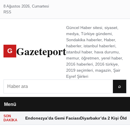
8 Ağustos 2026, Cumartesi
RSS
Güncel Haber sitesi, siyaset,
medya, Türkiye gündemi,
Sondakika haberler, Haber,
Gazeteport
haberler, istanbul haberleri,
G
istanbul haber, hava durumu,
memur, öğretmen, yerel haber,
2016 haberleri, 2016 türkiye,
2019 seçimleri, magazin, Şair
Eşref Şiirleri
Ara
⌕
Menü
SON
Endonezya’da Gemi Faciası
Diyarbakır’da 2 Kişi Öldü
DAKIKA