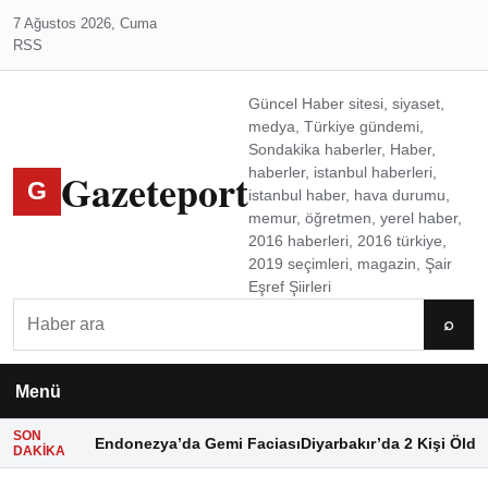
7 Ağustos 2026, Cuma
RSS
Güncel Haber sitesi, siyaset,
medya, Türkiye gündemi,
Sondakika haberler, Haber,
Gazeteport
haberler, istanbul haberleri,
G
istanbul haber, hava durumu,
memur, öğretmen, yerel haber,
2016 haberleri, 2016 türkiye,
2019 seçimleri, magazin, Şair
Eşref Şiirleri
Ara
⌕
Menü
SON
Endonezya’da Gemi Faciası
Diyarbakır’da 2 Kişi Öldü
DAKIKA