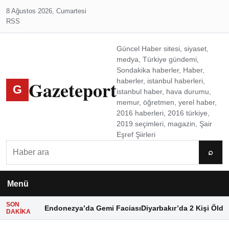
8 Ağustos 2026, Cumartesi
RSS
Güncel Haber sitesi, siyaset,
medya, Türkiye gündemi,
Sondakika haberler, Haber,
Gazeteport
haberler, istanbul haberleri,
G
istanbul haber, hava durumu,
memur, öğretmen, yerel haber,
2016 haberleri, 2016 türkiye,
2019 seçimleri, magazin, Şair
Eşref Şiirleri
Ara
⌕
Menü
SON
Endonezya’da Gemi Faciası
Diyarbakır’da 2 Kişi Öldü
DAKIKA