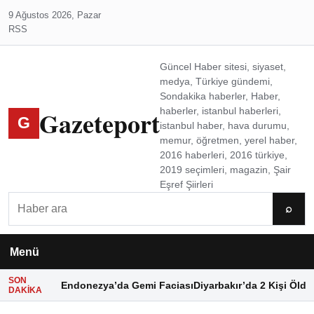
9 Ağustos 2026, Pazar
RSS
Güncel Haber sitesi, siyaset,
medya, Türkiye gündemi,
Sondakika haberler, Haber,
Gazeteport
haberler, istanbul haberleri,
G
istanbul haber, hava durumu,
memur, öğretmen, yerel haber,
2016 haberleri, 2016 türkiye,
2019 seçimleri, magazin, Şair
Eşref Şiirleri
Ara
⌕
Menü
SON
Endonezya’da Gemi Faciası
Diyarbakır’da 2 Kişi Öldü
DAKIKA