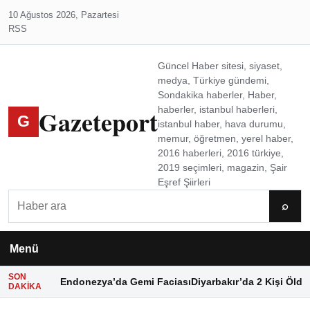
10 Ağustos 2026, Pazartesi
RSS
Güncel Haber sitesi, siyaset,
medya, Türkiye gündemi,
Sondakika haberler, Haber,
Gazeteport
haberler, istanbul haberleri,
G
istanbul haber, hava durumu,
memur, öğretmen, yerel haber,
2016 haberleri, 2016 türkiye,
2019 seçimleri, magazin, Şair
Eşref Şiirleri
Ara
⌕
Menü
SON
Endonezya’da Gemi Faciası
Diyarbakır’da 2 Kişi Öldü
DAKIKA