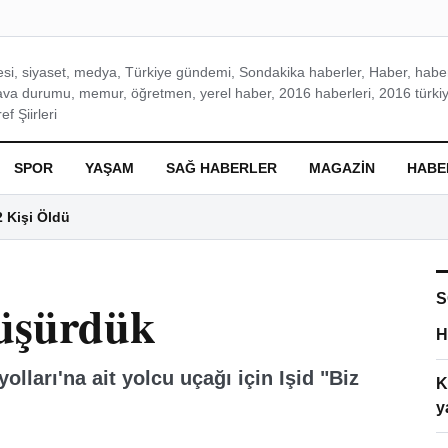
si, siyaset, medya, Türkiye gündemi, Sondakika haberler, Haber, haberl
ava durumu, memur, öğretmen, yerel haber, 2016 haberleri, 2016 türkiy
f Şiirleri
SPOR
YAŞAM
SAĞ HABERLER
MAGAZIN
HABE
2 Kişi Öldü
S
Düşürdük
H
lları'na ait yolcu uçağı için Işid "Biz
K
y