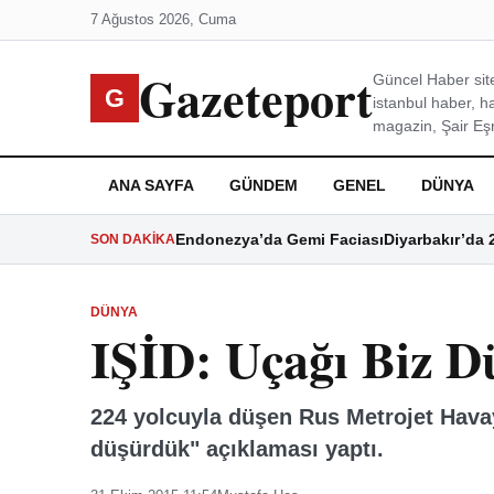
7 Ağustos 2026, Cuma
Gazeteport
Güncel Haber site
G
istanbul haber, h
magazin, Şair Eşre
ANA SAYFA
GÜNDEM
GENEL
DÜNYA
Endonezya’da Gemi Faciası
Diyarbakır’da 
SON DAKIKA
DÜNYA
IŞİD: Uçağı Biz 
224 yolcuyla düşen Rus Metrojet Havayo
düşürdük" açıklaması yaptı.