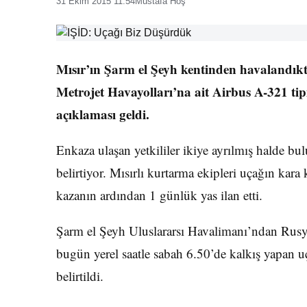
31 Ekim 2015 11:54
Mustafa Hoş
Mısır’ın Şarm el Şeyh kentinden havalandık
Metrojet Havayolları’na ait Airbus A-321 tip
açıklaması geldi.
Enkaza ulaşan yetkililer ikiye ayrılmış halde b
belirtiyor. Mısırlı kurtarma ekipleri uçağın kar
kazanın ardından 1 günlük yas ilan etti.
Şarm el Şeyh Uluslararsı Havalimanı’ndan Rusya
bugün yerel saatle sabah 6.50’de kalkış yapan 
belirtildi.