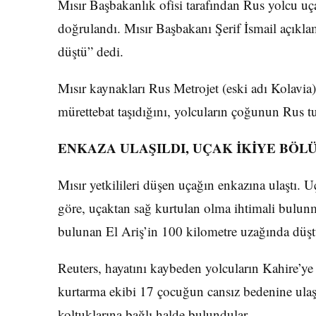
Mısır Başbakanlık ofisi tarafından Rus yolcu uç
doğrulandı. Mısır Başbakanı Şerif İsmail açıkl
düştü” dedi.
Mısır kaynakları Rus Metrojet (eski adı Kolavia
mürettebat taşıdığını, yolcuların çoğunun Rus tu
ENKAZA ULAŞILDI, UÇAK İKİYE BÖL
Mısır yetkilileri düşen uçağın enkazına ulaştı. 
göre, uçaktan sağ kurtulan olma ihtimali bulu
bulunan El Ariş’in 100 kilometre uzağında düştü
Reuters, hayatını kaybeden yolcuların Kahire’ye
kurtarma ekibi 17 çocuğun cansız bedenine ulaşt
koltuklarına bağlı halde bulundular.