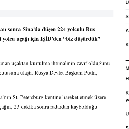
U
S
tan sonra Sina’da düşen 224 yolculu Rus
A
i yolcu uçağı için IŞİD’den “biz düşürdük”
K
ulunan uçaktan kurtulma ihtimalinin zayıf olduğunu
M
a kutusuna ulaştı. Rusya Devlet Başkanı Putin,
H
K
’nın St. Petersburg kentine hareket etmek üzere
y
uçağın, 23 dakika sonra radardan kaybolduğu
U
S