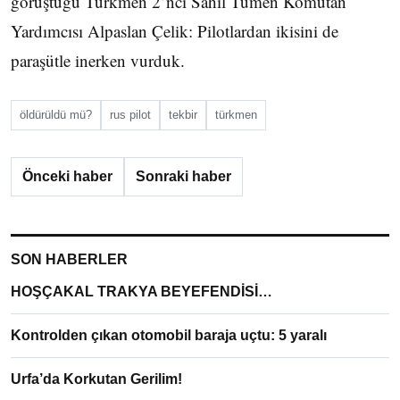
görüştüğü Türkmen 2’nci Sahil Tümen Komutan
Yardımcısı Alpaslan Çelik: Pilotlardan ikisini de
paraşütle inerken vurduk.
öldürüldü mü?
rus pilot
tekbir
türkmen
Önceki haber
Sonraki haber
SON HABERLER
HOŞÇAKAL TRAKYA BEYEFENDİSİ…
Kontrolden çıkan otomobil baraja uçtu: 5 yaralı
Urfa’da Korkutan Gerilim!