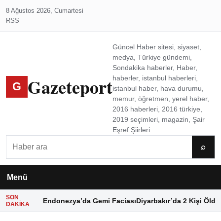
8 Ağustos 2026, Cumartesi
RSS
Güncel Haber sitesi, siyaset,
medya, Türkiye gündemi,
Sondakika haberler, Haber,
Gazeteport
haberler, istanbul haberleri,
G
istanbul haber, hava durumu,
memur, öğretmen, yerel haber,
2016 haberleri, 2016 türkiye,
2019 seçimleri, magazin, Şair
Eşref Şiirleri
Ara
⌕
Menü
SON
Endonezya’da Gemi Faciası
Diyarbakır’da 2 Kişi Öldü
DAKIKA