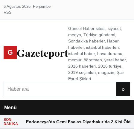
6 Ağustos 2026, Perşembe
RSS
Güncel Haber sitesi, siyaset,
medya, Türkiye gündemi,
Sondakika haberler, Haber,
Gazeteport
haberler, istanbul haberleri,
G
istanbul haber, hava durumu,
memur, öğretmen, yerel haber,
2016 haberleri, 2016 türkiye,
2019 seçimleri, magazin, Şair
Eşref Şiirleri
Ara
⌕
Menü
SON
Endonezya’da Gemi Faciası
Diyarbakır’da 2 Kişi Öldü
DAKIKA