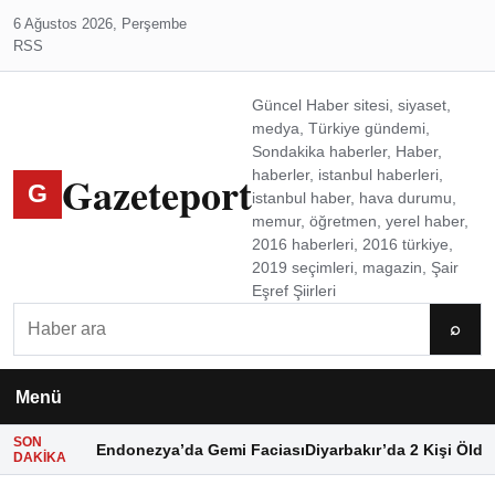
6 Ağustos 2026, Perşembe
RSS
Güncel Haber sitesi, siyaset,
medya, Türkiye gündemi,
Sondakika haberler, Haber,
Gazeteport
haberler, istanbul haberleri,
G
istanbul haber, hava durumu,
memur, öğretmen, yerel haber,
2016 haberleri, 2016 türkiye,
2019 seçimleri, magazin, Şair
Eşref Şiirleri
Ara
⌕
Menü
SON
Endonezya’da Gemi Faciası
Diyarbakır’da 2 Kişi Öldü
DAKIKA