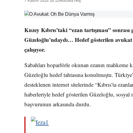
7 Kasım 2015 18:12
Mustafa Hoş
Kuzey Kıbrıs’taki “ezan tartışması” sonras
Güzeloğlu’ndaydı… Hedef gösterilen avukat
çalışıyor.
Sabahları hoparlörle okunan ezanın mahkeme ka
Güzeloğlu hedef tahtasına konulmuştu. Türkiye
desteklenen internet sitelerinde “Kıbrıs’ta ezanl
haberleriyle hedef gösterilen Güzeloğlu, sosyal
başvurunun arkasında durdu.