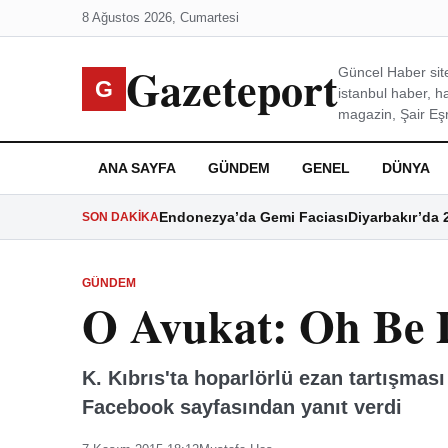
8 Ağustos 2026, Cumartesi
Gazeteport
Güncel Haber site
G
istanbul haber, h
magazin, Şair Eşre
ANA SAYFA
GÜNDEM
GENEL
DÜNYA
Endonezya’da Gemi Faciası
Diyarbakır’da 
SON DAKIKA
GÜNDEM
O Avukat: Oh Be 
K. Kıbrıs'ta hoparlörlü ezan tartışması
Facebook sayfasından yanıt verdi