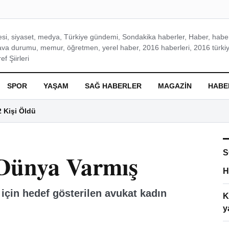
si, siyaset, medya, Türkiye gündemi, Sondakika haberler, Haber, haberl
ava durumu, memur, öğretmen, yerel haber, 2016 haberleri, 2016 türkiy
f Şiirleri
SPOR
YAŞAM
SAĞ HABERLER
MAGAZIN
HABE
2 Kişi Öldü
S
Dünya Varmış
H
 için hedef gösterilen avukat kadın
K
y