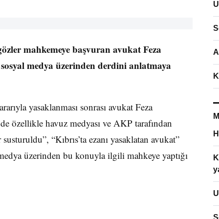
U
S
ı gözler mahkemeye başvuran avukat Feza
A
 sosyal medya üzerinden derdini anlatmaya
K
rarıyla yasaklanması sonrası avukat Feza
M
’de özellikle havuz medyası ve AKP tarafından
H
ar susturuldu”, “Kıbrıs’ta ezanı yasaklatan avukat”
 medya üzerinden bu konuyla ilgili mahkeye yaptığı
K
y
U
S